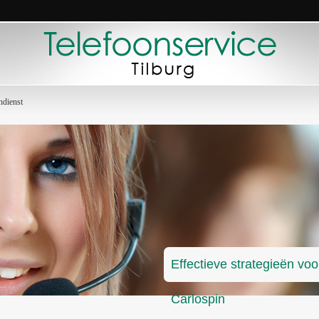
ndienst
Effectieve strategieën vo
Carlospin