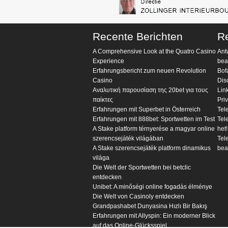
Recente Berichten
Re
A Comprehensive Look at the Quatro Casino
Ant
Experience
bea
Erfahrungsbericht zum neuen Revolution
Bof
Casino
Dis
Αναλυτική παρουσίαση της 20bet για τους
Lin
παίκτες
Pri
Erfahrungen mit Superbet in Österreich
Tele
Erfahrungen mit 888bet: Sportwetten im Test
Tel
A Stake platform térnyerése a magyar online
het!
szerencsejáték világában
Tel
A Stake szerencsejáték platform dinamikus
bea
világa
Die Welt der Sportwetten bei betclic
entdecken
Unibet: A minőségi online fogadás élménye
Die Welt von Casinoly entdecken
Grandpashabet Dunyasina Hızlı Bir Bakış
Erfahrungen mit Allyspin: Ein moderner Blick
auf das Online-Glücksspiel