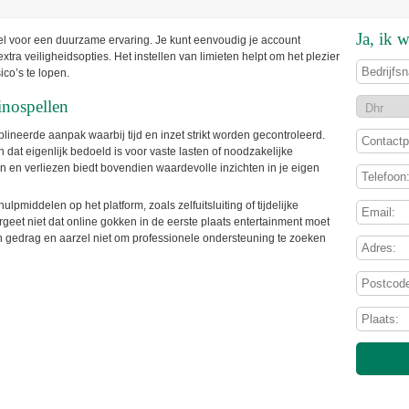
Ja, ik 
el voor een duurzame ervaring. Je kunt eenvoudig je account
xtra veiligheidsopties. Het instellen van limieten helpt om het plezier
co’s te lopen.
inospellen
lineerde aanpak waarbij tijd en inzet strikt worden gecontroleerd.
 dat eigenlijk bedoeld is voor vaste lasten of noodzakelijke
en en verliezen biedt bovendien waardevolle inzichten in je eigen
pmiddelen op het platform, zoals zelfuitsluiting of tijdelijke
rgeet niet dat online gokken in de eerste plaats entertainment moet
sch gedrag en aarzel niet om professionele ondersteuning te zoeken