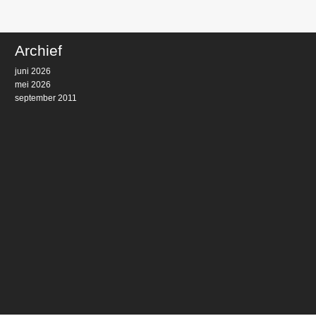
Archief
juni 2026
mei 2026
september 2011