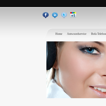
Home
Antwoordservice
Bofa Telefoo