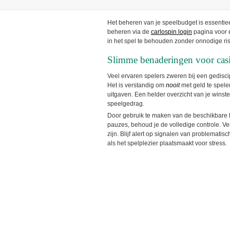
Het beheren van je speelbudget is essentie
beheren via de
carlospin login
pagina voor e
in het spel te behouden zonder onnodige risi
Slimme benaderingen voor cas
Veel ervaren spelers zweren bij een gediscip
Het is verstandig om
nooit
met geld te spelen
uitgaven. Een helder overzicht van je winst
speelgedrag.
Door gebruik te maken van de beschikbare hul
pauzes, behoud je de volledige controle. Ve
zijn. Blijf alert op signalen van problemati
als het spelplezier plaatsmaakt voor stress.