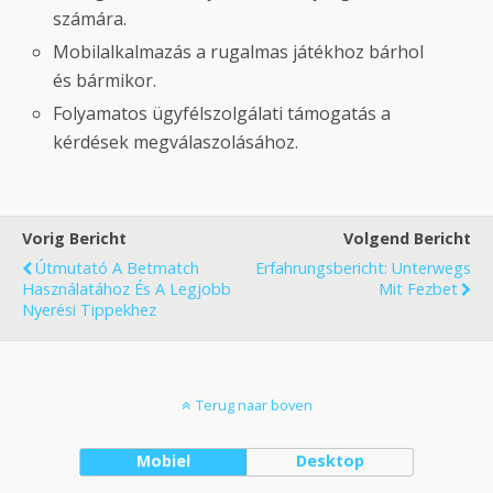
számára.
Mobilalkalmazás a rugalmas játékhoz bárhol
és bármikor.
Folyamatos ügyfélszolgálati támogatás a
kérdések megválaszolásához.
Vorig Bericht
Volgend Bericht
Útmutató A Betmatch
Erfahrungsbericht: Unterwegs
Használatához És A Legjobb
Mit Fezbet
Nyerési Tippekhez
Terug naar boven
Mobiel
Desktop