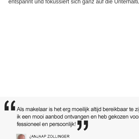
entspannt und fokussiert sich ganz auf die Unterhalt