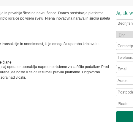
Ja, ik 
ija in privablja številne navdušence. Danes predstavlja platforma
 kripto igralce po vsem svetu. Njena inovativna narava in široka paleta
itre transakcije in anonimnost, ki jo omogoča uporaba kriptovalut.
e člane
 saj operater uporablja napredne sisteme za zaščito podatkov. Pred
rabe, da boste v celoti razumeli pravila platforme. Odgovorno
dzora nad vložki.