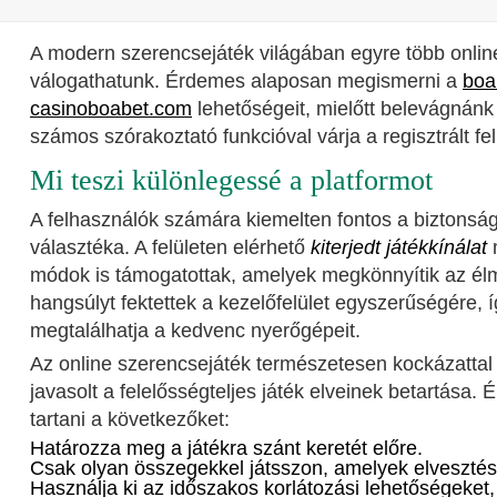
A modern szerencsejáték világában egyre több online
válogathatunk. Érdemes alaposan megismerni a
boa
casinoboabet.com
lehetőségeit, mielőtt belevágnánk 
számos szórakoztató funkcióval várja a regisztrált fe
Mi teszi különlegessé a platformot
A felhasználók számára kiemelten fontos a biztonság
választéka. A felületen elérhető
kiterjedt játékkínálat
m
módok is támogatottak, amelyek megkönnyítik az élm
hangsúlyt fektettek a kezelőfelület egyszerűségére,
megtalálhatja a kedvenc nyerőgépeit.
Az online szerencsejáték természetesen kockázattal j
javasolt a felelősségteljes játék elveinek betartása.
tartani a következőket:
Határozza meg a játékra szánt keretét előre.
Csak olyan összegekkel játsszon, amelyek elveszté
Használja ki az időszakos korlátozási lehetőségeket