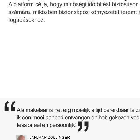
A platform célja, hogy minőségi időtöltést biztosíts
számára, miközben biztonságos környezetet teremt 
fogadásokhoz.