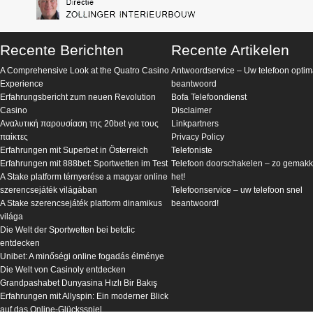
Recente Berichten
Recente Artikelen
A Comprehensive Look at the Quatro Casino
Antwoordservice – Uw telefoon optim
Experience
beantwoord
Erfahrungsbericht zum neuen Revolution
Bofa Telefoondienst
Casino
Disclaimer
Αναλυτική παρουσίαση της 20bet για τους
Linkpartners
παίκτες
Privacy Policy
Erfahrungen mit Superbet in Österreich
Telefoniste
Erfahrungen mit 888bet: Sportwetten im Test
Telefoon doorschakelen – zo gemakke
A Stake platform térnyerése a magyar online
het!
szerencsejáték világában
Telefoonservice – uw telefoon snel
A Stake szerencsejáték platform dinamikus
beantwoord!
világa
Die Welt der Sportwetten bei betclic
entdecken
Unibet: A minőségi online fogadás élménye
Die Welt von Casinoly entdecken
Grandpashabet Dunyasina Hızlı Bir Bakış
Erfahrungen mit Allyspin: Ein moderner Blick
auf das Online-Glücksspiel