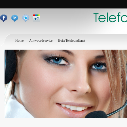
Home
Antwoordservice
Bofa Telefoondienst