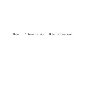
Home
Antwoordservice
Bofa Telefoondienst