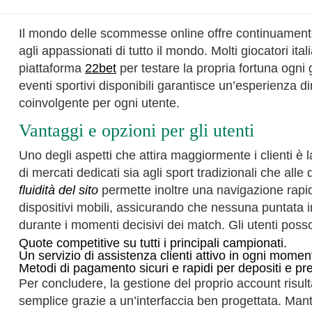
Il mondo delle scommesse online offre continuament
agli appassionati di tutto il mondo. Molti giocatori ita
piattaforma
22bet
per testare la propria fortuna ogni 
eventi sportivi disponibili garantisce un’esperienza 
coinvolgente per ogni utente.
Vantaggi e opzioni per gli utenti
Uno degli aspetti che attira maggiormente i clienti è 
di mercati dedicati sia agli sport tradizionali che alle
fluidità del sito
permette inoltre una navigazione rapid
dispositivi mobili, assicurando che nessuna puntata
durante i momenti decisivi dei match. Gli utenti poss
Quote competitive su tutti i principali campionati.
Un servizio di assistenza clienti attivo in ogni momen
Metodi di pagamento sicuri e rapidi per depositi e prel
Per concludere, la gestione del proprio account risu
semplice grazie a un’interfaccia ben progettata. Ma