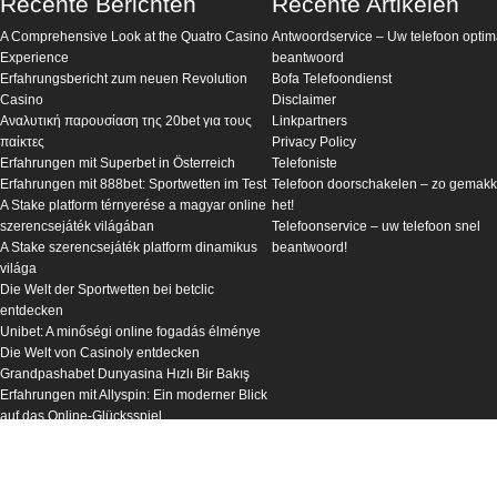
Recente Berichten
Recente Artikelen
A Comprehensive Look at the Quatro Casino
Antwoordservice – Uw telefoon optim
Experience
beantwoord
Erfahrungsbericht zum neuen Revolution
Bofa Telefoondienst
Casino
Disclaimer
Αναλυτική παρουσίαση της 20bet για τους
Linkpartners
παίκτες
Privacy Policy
Erfahrungen mit Superbet in Österreich
Telefoniste
Erfahrungen mit 888bet: Sportwetten im Test
Telefoon doorschakelen – zo gemakke
A Stake platform térnyerése a magyar online
het!
szerencsejáték világában
Telefoonservice – uw telefoon snel
A Stake szerencsejáték platform dinamikus
beantwoord!
világa
Die Welt der Sportwetten bei betclic
entdecken
Unibet: A minőségi online fogadás élménye
Die Welt von Casinoly entdecken
Grandpashabet Dunyasina Hızlı Bir Bakış
Erfahrungen mit Allyspin: Ein moderner Blick
auf das Online-Glücksspiel
Descubre la experiencia de juego en
superbet
Descubre la emoción de apostar con