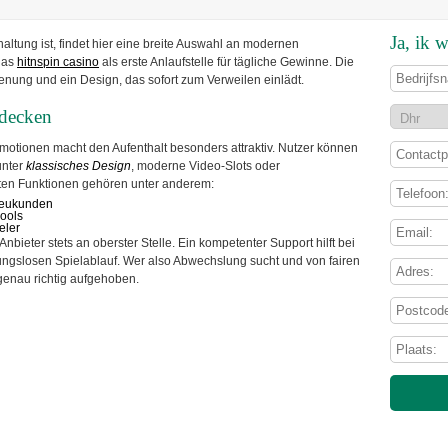
Ja, ik 
altung ist, findet hier eine breite Auswahl an modernen
das
hitnspin casino
als erste Anlaufstelle für tägliche Gewinne. Die
ienung und ein Design, das sofort zum Verweilen einlädt.
decken
otionen macht den Aufenthalt besonders attraktiv. Nutzer können
unter
klassisches Design
, moderne Video-Slots oder
bten Funktionen gehören unter anderem:
Neukunden
pools
eler
nbieter stets an oberster Stelle. Ein kompetenter Support hilft bei
bungslosen Spielablauf. Wer also Abwechslung sucht und von fairen
 genau richtig aufgehoben.