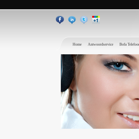
Home
Antwoordservice
Bofa Telefoo